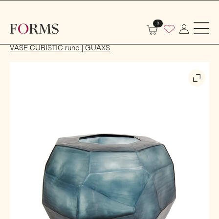
0
Start
Dekoration
Hausdekoration
Vasen
VASE CUBISTIC rund | GUAXS