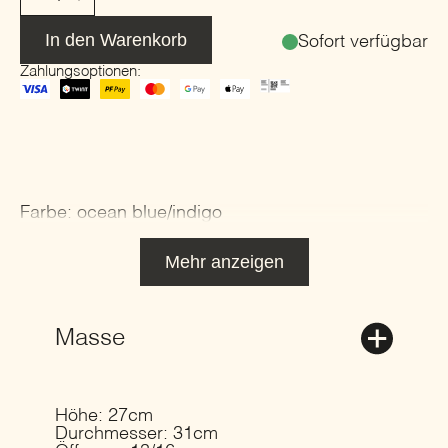
CUBISTIC
rund
|
In den Warenkorb
Sofort verfügbar
GUAXS
Zahlungsoptionen:
Menge
Farbe: ocean blue/indigo
Mehr anzeigen
Masse
Höhe: 27cm
Durchmesser: 31cm