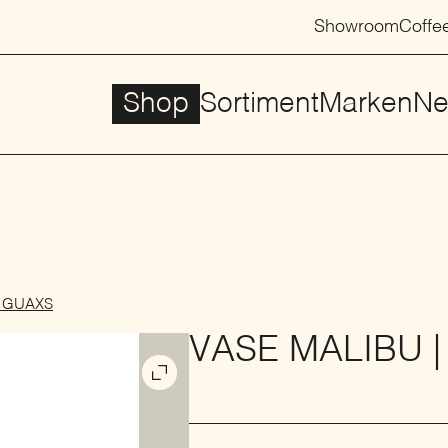
Showroom
Coffe
Shop
Sortiment
Marken
Ne
| GUAXS
VASE MALIBU 