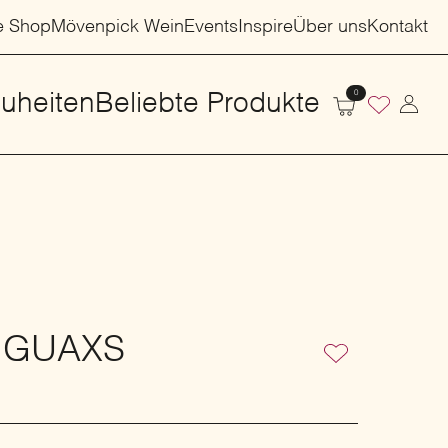
e Shop
Mövenpick Wein
Events
Inspire
Über uns
Kontakt
0
uheiten
Beliebte Produkte
| GUAXS