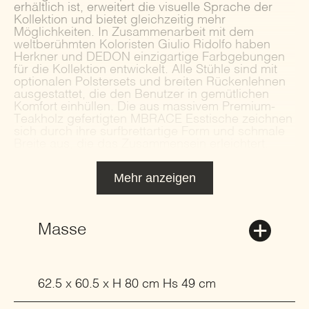
erhältlich ist, erweitert die visuelle Sprache der
Kollektion und bietet gleichzeitig mehr
Möglichkeiten. In Zusammenarbeit mit dem
weltberühmten Koloristen Giulio Ridolfo haben
Herkner und DEDON einzigartige Farbgebungen
für die Kollektion entwickelt. Alle Stühle sind mit
optionalen Polstersets und breiten Rückenlehnen
ausgestattet, die den Benutzer in gemütlichen
Komfort einhüllen. Die aus massivem Premium-
Teakholz gefertigten MBRACE Esstische zeichnen
sich durch ihre surfbrettartige Form und schmale
Breite aus, die das Zusammensein erleichtert.
Mehr anzeigen
Masse
62.5 x 60.5 x H 80 cm Hs 49 cm