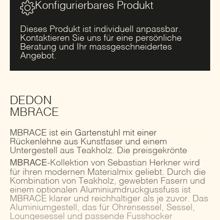
Konfigurierbares Produkt
Dieses Produkt ist individuell anpassbar.
Kontaktieren Sie uns für eine persönliche
Beratung und Ihr massgeschneidertes
Angebot.
DEDON
MBRACE
MBRACE ist ein Gartenstuhl mit einer
Rückenlehne aus Kunstfaser und einem
Untergestell aus Teakholz. Die preisgekrönte
MBRACE
-Kollektion von Sebastian Herkner wird
für ihren modernen Materialmix geliebt. Durch die
Kombination von Teakholz, gewebten Fasern und
einem optionalen Aluminiumdruckgussfuss ist
MBRACE klarer und reichhaltiger als je zuvor. Das
Aluminiumgestell, das für Ohrensessel, Sessel,
Loungesessel und passende Fusshocker