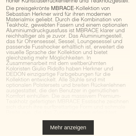
hoher Kunstfaserrückenlehne und Teakholzgestell.
MBRACE
Die preisgekrönte
-Kollektion von
Sebastian Herkner wird für ihren modernen
Materialmix geliebt. Durch die Kombination von
Teakholz, gewebten Fasern und einem optionalen
Aluminiumdruckgussfuss ist MBRACE klarer und
reichhaltiger als je zuvor. Das Aluminiumgestell,
das für Ohrensessel, Sessel, Loungesessel und
passende Fusshocker erhältlich ist, erweitert die
visuelle Sprache der Kollektion und bietet
gleichzeitig mehr Möglichkeiten. In
Zusammenarbeit mit dem weltberühmten
Koloristen Giulio Ridolfo haben Herkner und
DEDON einzigartige Farbgebungen für die
Kollektion entwickelt. Alle Stühle sind mit
optionalen Polstersets und breiten Rückenlehnen
ausgestattet, die den Benutzer in gemütlichen
Komfort einhüllen. Die aus massivem Premium-
Teakholz gefertigten MBRACE Esstische zeichnen
sich durch ihre surfbrettartige Form und schmale
Breite aus, die das Zusammensein erleichtert.
Mehr anzeigen