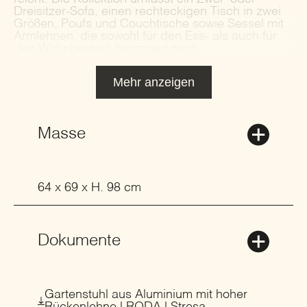
Dreisitzer-Sofa, einen rechteckigen Tisch in zwei
Größen, Poufs und Couchtische sowie Sessel mit
Armlehnen, die sowohl für den Ess- als auch für
den Wohnbereich konzipiert sind.
Mehr anzeigen
Masse
64 x 69 x H. 98 cm
Dokumente
Gartenstuhl aus Aluminium mit hoher
Rückenlehne | RODA | Stresa