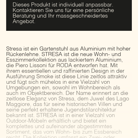
Dieses Produkt ist individuell anpassbar.
Kontaktieren Sie uns für eine persönliche
Beratung und Ihr massgeschneidertes
Angebot.
Stresa ist ein Gartenstuhl aus Aluminium mit hoher
Rückenlehne. STRESA ist die neue Wohn- und
Esszimmerkollektion aus lackiertem Aluminium,
die Piero Lissoni für RODA entworfen hat. Mit
ihrem essentiellen und raffinierten Design in der
Ausführung Smoke ist diese Linie zeitlos attraktiv
und fügt sich mühelos in eine Vielzahl von
Umgebungen ein, sowohl im Wohnbereich als
auch im Objektbereich. Der Name erinnert an die
zeitlose Eleganz von Stresa, dem Juwel des Lago
Maggiore, das für seine historischen Villen und
seine perfekt erhaltene Jugendstilarchitektur
bekannt ist. STRESA ist in einer Vielzahl von
Outdoor-Möbeln erhältlich und bietet ein
komplettes und aufeinander abgestimmtes
Sortiment, das vom Wohn- bis zum Essbereich
reicht. Die Kollektion umfasst ein Zwei- oder