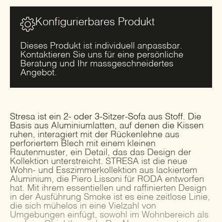
Konfigurierbares Produkt
Dieses Produkt ist individuell anpassbar.
Kontaktieren Sie uns für eine persönliche
Beratung und Ihr massgeschneidertes
Angebot.
Stresa ist ein 2- oder 3-Sitzer-Sofa aus Stoff. Die
Basis aus Aluminiumlatten, auf denen die Kissen
ruhen, interagiert mit der Rückenlehne aus
perforiertem Blech mit einem kleinen
Rautenmuster, ein Detail, das das Design der
Kollektion unterstreicht. STRESA ist die neue
Wohn- und Esszimmerkollektion aus lackiertem
Aluminium, die Piero Lissoni für RODA entworfen
hat. Mit ihrem essentiellen und raffinierten Design
in der Ausführung Smoke ist es eine zeitlose Linie,
die sich mühelos in eine Vielzahl von
Umgebungen einfügt, sowohl im Wohnbereich als