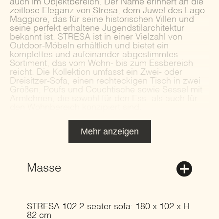
auch im Objektbereich. Der Name erinnert an die
zeitlose Eleganz von Stresa, dem Juwel des Lago
Maggiore, das für seine historischen Villen und
seine perfekt erhaltene Jugendstilarchitektur
bekannt ist. STRESA ist in einer Vielzahl von
Outdoor-Möbeln erhältlich und bietet ein
komplettes und aufeinander abgestimmtes
Sortiment, das vom Wohn- bis zum Essbereich
reicht. Die Kollektion umfasst ein Zwei- oder
Dreisitzer-Sofa, einen rechteckigen Tisch in zwei
Größen, Poufs und Couchtische sowie Sessel mit
Armlehnen, die sowohl für den Ess- als auch für
den Wohnbereich konzipiert sind.
Mehr anzeigen
Masse
STRESA 102 2-seater sofa: 180 x 102 x H.
82 cm