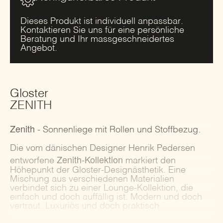
Dieses Produkt ist individuell anpassbar.
Kontaktieren Sie uns für eine persönliche
Beratung und Ihr massgeschneidertes
Angebot.
Gloster
ZENITH
Zenith
- Sonnenliege mit Rollen und Stoffbezug.
Die vom dänischen Designer Henrik Pedersen
Zenith-Kollektion
entworfene
markiert den
Höhepunkt der Gloster-Designästhetik. Eine
Mischung aus verschiedenen Materialien
verbindet sich zu einer Lounge-Kollektion, die
einfach und doch auffällig ist. Modern und doch
vertraut. Luxuriös und doch praktisch.