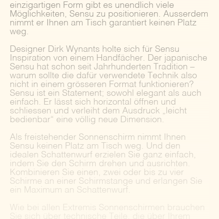
einzigartigen Form gibt es unendlich viele
Möglichkeiten, Sensu zu positionieren. Ausserdem
nimmt er Ihnen am Tisch garantiert keinen Platz
weg.
Designer Dirk Wynants holte sich für Sensu
Inspiration von einem Handfächer. Der japanische
Sensu hat schon seit Jahrhunderten Tradition –
warum sollte die dafür verwendete Technik also
nicht in einem grösseren Format funktionieren?
Sensu ist ein Statement; sowohl elegant als auch
einfach. Er lässt sich horizontal öffnen und
schliessen und verleiht dem Ausdruck „leicht
bedienbar“ eine völlig neue Dimension.
Als freistehender Sonnenschirm nimmt Ihnen
Sensu keinen Platz am Tisch weg. Und den
idealen Schattenwurf erzielen Sie ganz einfach,
indem Sie den Schirm drehen und ausrichten.
Kombinieren Sie einen, zwei oder bis zu vier
Schirme an einer Schirmstange und erlangen Sie
ein Maximum an Schattenwurf.
Wie bei allen Extremis Sonnenschirmen brauchen
Sie sich über technische Teile, die über Ihrem