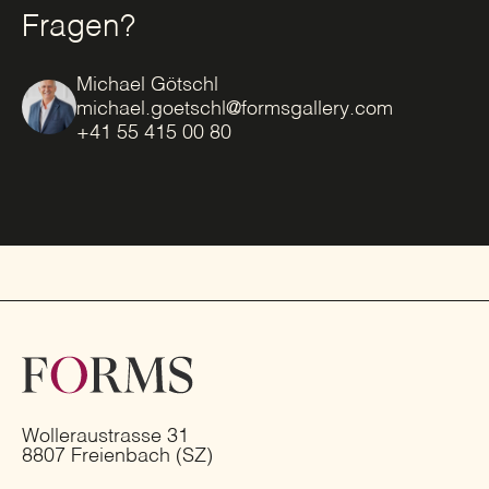
Fragen?
Michael Götschl
michael.goetschl@formsgallery.com
+41 55 415 00 80
Wolleraustrasse 31
8807 Freienbach (SZ)