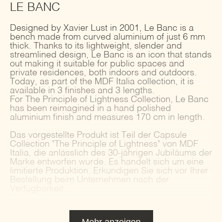
LE BANC
Designed by Xavier Lust in 2001, Le Banc is a
bench made from curved aluminium of just 6 mm
thick. Thanks to its lightweight, slender and
streamlined design, Le Banc is an icon that stands
out making it suitable for public spaces and
private residences, both indoors and outdoors.
Today, as part of the MDF Italia collection, it is
available in 3 finishes and 3 lengths.
For The Principle of Lightness Collection, Le Banc
has been reimagined in a hand polished
aluminium finish and measures 170 cm in length.
Das vorgestellte Produkt ist Teil der Capsule
Collection "The Principle of Lightness" von MDF
Italia, die anlässlich des 30-jährigen Jubiläums der
Marke entworfen wurde. Es handelt sich um eine
limitierte Produktion. Erkundigen Sie sich vor Ihrer
Bestellung beim Unternehmen nach der
Verfügbarkeit.