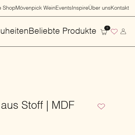
e Shop
Mövenpick Wein
Events
Inspire
Über uns
Kontakt
0
uheiten
Beliebte Produkte
aus Stoff | MDF