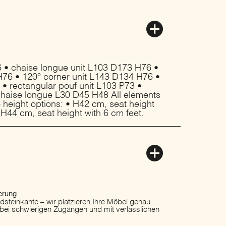
6 • chaise longue unit L103 D173 H76 •
H76 • 120° corner unit L143 D134 H76 •
• rectangular pouf unit L103 P73 •
 chaise longue L30 D45 H48 All elements
o height options: • H42 cm, seat height
 H44 cm, seat height with 6 cm feet.
erung
ordsteinkante – wir platzieren Ihre Möbel genau
 bei schwierigen Zugängen und mit verlässlichen