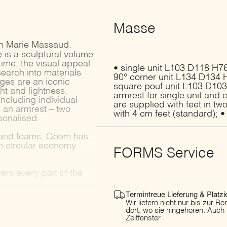
Masse
an Marie Massaud.
ce is a sculptural volume
time, the visual appeal
• single unit L103 D118 H7
search into materials
90° corner unit L134 D134 
ges are an iconic
square pouf unit L103 D103 
ht and lightness,
armrest for single unit and
including individual
are supplied with feet in tw
g an armrest – two
with 4 cm feet (standard); •
rsonalised
y and foams, Goom has
th circular economy
FORMS Service
rs every part of the
Termintreue Lieferung & Platzi
Wir liefern nicht nur bis zur B
dort, wo sie hingehören. Auch
Zeitfenster