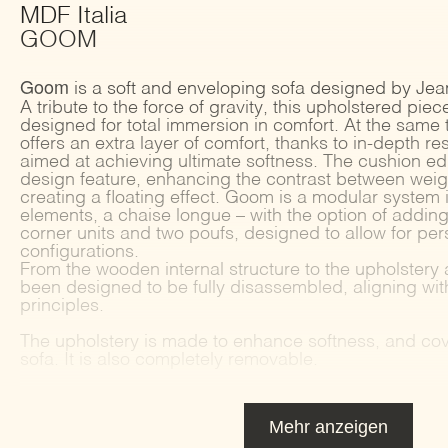
MDF Italia
GOOM
Goom
is a soft and enveloping sofa designed by Je
A tribute to the force of gravity, this upholstered pie
designed for total immersion in comfort. At the same 
offers an extra layer of comfort, thanks to in-depth re
aimed at achieving ultimate softness. The cushion ed
design feature, enhancing the contrast between weig
creating a floating effect. Goom is a modular system 
elements, a chaise longue – with the option of addin
corner units and two poufs, designed to allow for pe
configurations.
From the wooden internal structure to the upholster
been designed to be fully disassembled, aligning wi
principles.
The upholstery is made to enhance softness, and cove
sofa. It is also completely removable.
Mehr anzeigen