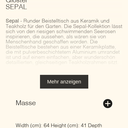
Gloster
SEPAL
Sepal
- Runder Beistelltisch aus Keramik und
Teakholz für den Garten. Die Sepal-Kollektion lässt
sich von den riesigen schwimmenden Seerosen
inspirieren, die aussehen, als wären sie von
Menschenhand geschaffen worden. Die
Beistelltische bestehen aus einer Keramikplatte,
die mit pulverbeschichtetem Aluminium umrandet
ist und auf einem einfachen, aber wunderschön
detaillierten, gleichseitigen Teakholzrahmen sitzt.
Mehr anzeigen
Masse
Width (cm): 64 Height (cm): 41 Depth