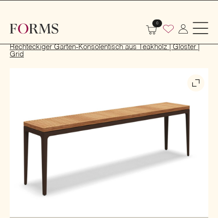
0
Start
Indoor
Tische und Stühle
Konsolentische
Rechteckiger Garten-Konsolentisch aus Teakholz | Gloster |
Grid