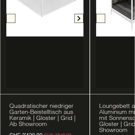
Quadratischer niedriger
Loungebett 
Garten-Beistelltisch aus
Aluminium mi
Keramik | Gloster | Grid |
mit Sonnensc
Ab Showroom
Gloster | Grid
Showroom
CHF
2'420.00