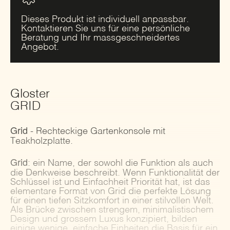
Dieses Produkt ist individuell anpassbar.
Kontaktieren Sie uns für eine persönliche
Beratung und Ihr massgeschneidertes
Angebot.
Gloster
GRID
Grid
- Rechteckige Gartenkonsole mit
Teakholzplatte.
Grid
: ein Name, der sowohl die Funktion als auch
die Denkweise beschreibt. Wenn Funktionalität der
Schlüssel ist und Einfachheit Priorität hat, ist das
elementare Format von Grid die perfekte Lösung
für einen tiefen Sitzkomfort in einer stilvollen Welt.
Als Brücke zwischen strengem, minimalistischem
Design und grossem Luxus konzipiert, bilden
einige wenige, einfache Einheiten die Basis für ein