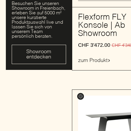
Besuchen Sie unseren
Showroom in Freienbach,
erleben Sie auf 5000 m²
Flexform FLY
unsere kuratierte
Produktauswahl live und
Konsole | Ab
lassen Sie sich von
Showroom
unserem Team
persönlich beraten.
CHF
3'472.00
CHF
4'34
Showroom
entdecken
zum Produkt