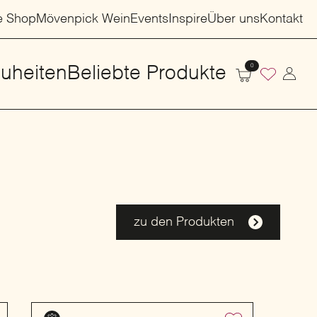
e Shop
Mövenpick Wein
Events
Inspire
Über uns
Kontakt
0
uheiten
Beliebte Produkte
zu den Produkten