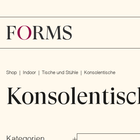
Shop
Indoor
Tische und Stühle
Konsolentische
Konsolentisc
Kategorien