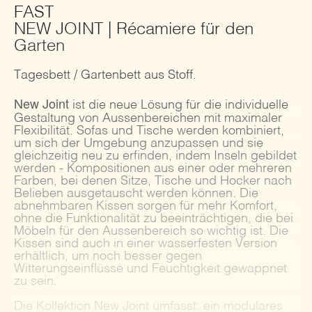
FAST
NEW JOINT | Récamiere für den
Garten
Tagesbett / Gartenbett aus Stoff.
New Joint
ist die neue Lösung für die individuelle
Gestaltung von Aussenbereichen mit maximaler
Flexibilität. Sofas und Tische werden kombiniert,
um sich der Umgebung anzupassen und sie
gleichzeitig neu zu erfinden, indem Inseln gebildet
werden - Kompositionen aus einer oder mehreren
Farben, bei denen Sitze, Tische und Hocker nach
Belieben ausgetauscht werden können. Die
abnehmbaren Kissen sorgen für mehr Komfort,
ohne die Funktionalität zu beeinträchtigen, die bei
Möbeln für den Aussenbereich so wichtig ist. Die
Kissen sind auch in einer wasserfesten Version
erhältlich, um noch besser gegen
Witterungseinflüsse und Feuchtigkeit gewappnet
zu sein.
Die Kollektion New Joint umfasst: ein modulares