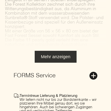
Zeitgeist in all seinen Facetten widerspiegeln.
Die Forest Kollektion zeichnet sich durch ihre
Witterungsbeständigkeit aus, da Aluminium in
Kombination mit dem wasserabweisenden
Sunbrella® Stoff verwendet wird. Die Polster- und
Kissenbezüge sind speziell für den Außeneinsatz
konzipiert.
Mit einer Größe von 56 × 56 × 80 cm bietet der
Fast Forest Sessel sowohl Komfort als auch Stil.
Die Farbe 11 pearly gold verleiht ihm eine
natürliche und erfrischende Ausstrahlung.
Mehr anzeigen
FORMS Service
Termintreue Lieferung & Platzierung
Wir liefern nicht nur bis zur Bordsteinkante – wir
platzieren Ihre Möbel genau dort, wo sie
hingehören. Auch bei schwierigen Zugängen
und mit verlässlichen Zeitfenster