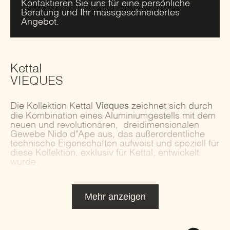
Kontaktieren Sie uns für eine persönliche
Beratung und Ihr massgeschneidertes
Angebot.
Kettal
VIEQUES
Vieques
Die Kollektion Kettal
zeichnet sich durch
die Kombination eines Aluminiumgestells mit dem
neuen und revolutionären, dreidimensionalen
Gewebe Nido d"Ape aus, das außerordentliche
technische Eigenschaften aufweist und speziell für
diese Kollektion, exklusiv für Kettal, entwickelt
wurde.
Mehr anzeigen