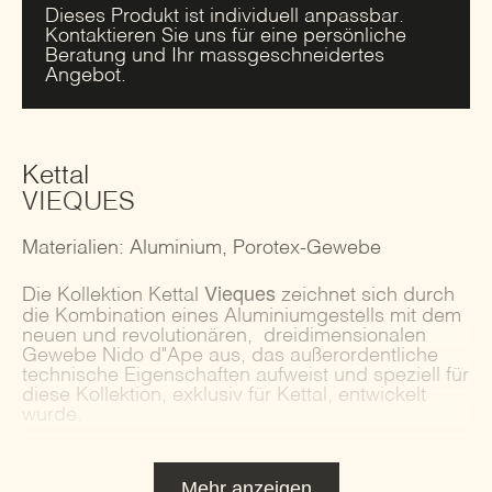
Dieses Produkt ist individuell anpassbar.
Kontaktieren Sie uns für eine persönliche
Beratung und Ihr massgeschneidertes
Angebot.
Kettal
VIEQUES
Materialien: Aluminium, Porotex-Gewebe
Vieques
Die Kollektion Kettal
zeichnet sich durch
die Kombination eines Aluminiumgestells mit dem
neuen und revolutionären, dreidimensionalen
Gewebe Nido d"Ape aus, das außerordentliche
technische Eigenschaften aufweist und speziell für
diese Kollektion, exklusiv für Kettal, entwickelt
wurde.
Mehr anzeigen