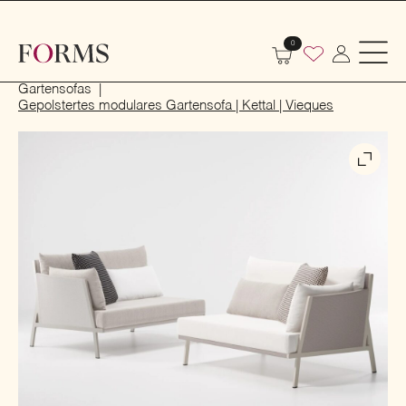
0
Start
Outdoor
Garten- und Terrassenmöbel
Gartensofas
Gepolstertes modulares Gartensofa | Kettal | Vieques