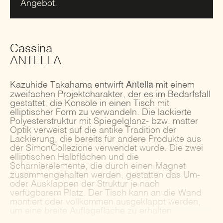
Angebot.
Cassina
ANTELLA
Antella
Kazuhide Takahama entwirft
mit einem
zweifachen Projektcharakter, der es im Bedarfsfall
gestattet, die Konsole in einen Tisch mit
elliptischer Form zu verwandeln. Die lackierte
Polyesterstruktur mit Spiegelglanz- bzw. matter
Optik verweist auf die antike Tradition der
Lackierung, die bereits für andere Produkte aus
der SimonCollezione verwendet wurde. Die zwei
elliptischen Halbflächen und die
Scharnierelemente, die durch einen Magnet
zusammengehalten werden, gestatten das Um-
oder Ausklappen der Struktur je nach
verfügbarem Platz. Der Tisch kann an die Wand
montiert oder vollkommen ausgeklappt werden,
um eine breite Auflagefläche zu erhalten.