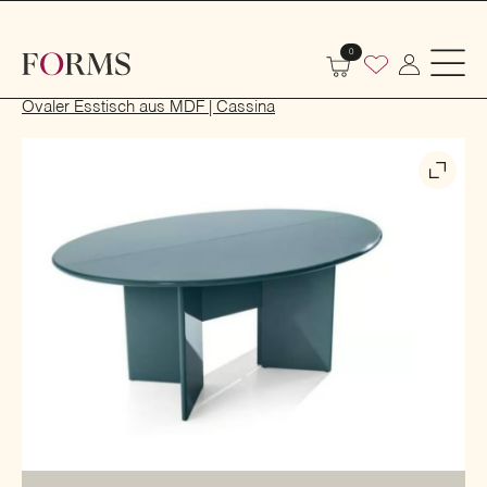
0
Start
Indoor
Tische und Stühle
Tische
Ovaler Esstisch aus MDF | Cassina