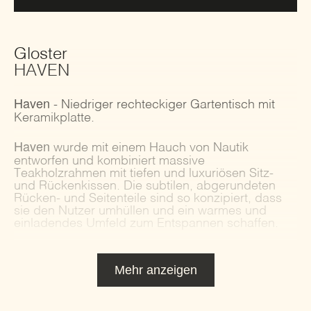
Gloster
HAVEN
Haven
- Niedriger rechteckiger Gartentisch mit
Keramikplatte.
Haven
wurde mit einem Hauch von Nautik
entworfen und kombiniert massive
Teakholzrahmen mit tiefen und luxuriösen Sitz-
und Rückenkissen. Die subtilen, abgerundeten
Rücken- und Seitenteile sind so konzipiert, dass
sie den Nutzer umhüllen und ein warmes und
einladendes Umfeld zum Entspannen schaffen.
Mehr anzeigen