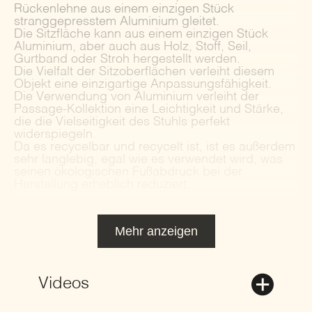
Rückenlehne aus einem einzigen Stück
stranggepresstem Aluminium gleitet.
Die Sitzfläche kann aus einem einzigen Stück
Aluminium, aber auch aus Holz, Stoff, Seil,
Gurtband oder Stroh hergestellt werden.
Die Vielfalt der Sitzoberflächen verleiht diesem
Objekt eine einzigartige Anpassungsfähigkeit.
Die Verwendung von Aluminium verleiht der
Passage-Kollektion eine Leichtigkeit und Stärke,
die die Vielseitigkeit des Stuhls perfekt
widerspiegeln.
Da es recycelbar und recycelt ist, ist es außerdem
sehr langlebig, egal wie es verwendet wird, was
seinen ökologischen Fußabdruck bei der
Herstellung erheblich reduziert.
Mehr anzeigen
Videos