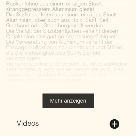
Rückenlehne aus einem einzigen Stück
stranggepresstem Aluminium gleitet.
Die Sitzfläche kann aus einem einzigen Stück
Aluminium, aber auch aus Holz, Stoff, Seil,
Gurtband oder Stroh hergestellt werden.
Die Vielfalt der Sitzoberflächen verleiht diesem
Objekt eine einzigartige Anpassungsfähigkeit.
Die Verwendung von Aluminium verleiht der
Passage-Kollektion eine Leichtigkeit und Stärke,
die die Vielseitigkeit des Stuhls perfekt
widerspiegeln.
Da es recycelbar und recycelt ist, ist es außerdem
sehr langlebig, egal wie es verwendet wird, was
seinen ökologischen Fußabdruck bei der
Herstellung erheblich reduziert.
Mehr anzeigen
Videos