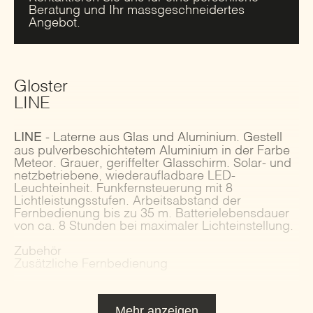
Beratung und Ihr massgeschneidertes
Angebot.
Gloster
LINE
LINE
- Laterne aus Glas und Aluminium. Gestell
aus pulverbeschichtetem Aluminium in der Farbe
Meteor. Grauer, geriffelter Glasschirm. Solar- und
netzbetriebene, wiederaufladbare LED-
Leuchteinheit. Funkfernsteuerung mit 8
Lichtleistungsstufen. Arbeitsabstand der
Fernbedienung bis zu 35 m. Batterielebensdauer
von ca. 8 Stunden bei maximaler Lichteinstellung.
Zubehör
Zusätzliche Fernbedienung
Mehr anzeigen