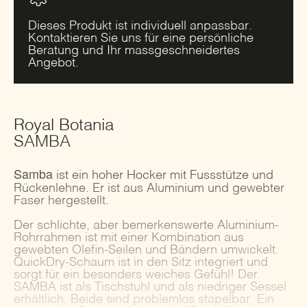
Dieses Produkt ist individuell anpassbar.
Kontaktieren Sie uns für eine persönliche
Beratung und Ihr massgeschneidertes
Angebot.
Royal Botania
SAMBA
Samba
ist ein hoher Hocker mit Fussstütze und
Rückenlehne. Er ist aus Aluminium und gewebter
Faser hergestellt.
Der schlichte, aber bemerkenswerte Aluminium-
Rohrrahmen ist mit einer Kombination aus
gewebten Olefin-Seilen und Bändern umwickelt.
QuickDry-Schaum ist in den Sitz integriert und
sorgt für ein besonders weiches Gefühl! Der
SAMBA ist als Tischstuhl und als niedriger Sessel
erhältlich. Beide sind problemlos stapelbar. Ein