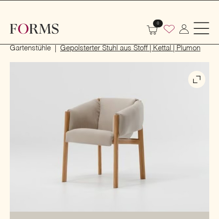
0
Start
Outdoor
Garten- und Terrassenmöbel
Gartenstühle
Gepolsterter Stuhl aus Stoff | Kettal | Plumon