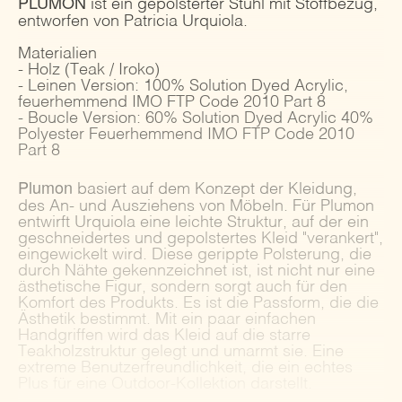
PLUMON
ist ein gepolsterter Stuhl mit Stoffbezug,
entworfen von Patricia Urquiola.
Materialien
- Holz (Teak / Iroko)
- Leinen Version: 100% Solution Dyed Acrylic,
feuerhemmend IMO FTP Code 2010 Part 8
- Boucle Version: 60% Solution Dyed Acrylic 40%
Polyester Feuerhemmend IMO FTP Code 2010
Part 8
Plumon
basiert auf dem Konzept der Kleidung,
des An- und Ausziehens von Möbeln. Für Plumon
entwirft Urquiola eine leichte Struktur, auf der ein
geschneidertes und gepolstertes Kleid "verankert",
eingewickelt wird. Diese gerippte Polsterung, die
durch Nähte gekennzeichnet ist, ist nicht nur eine
ästhetische Figur, sondern sorgt auch für den
Komfort des Produkts. Es ist die Passform, die die
Ästhetik bestimmt. Mit ein paar einfachen
Handgriffen wird das Kleid auf die starre
Teakholzstruktur gelegt und umarmt sie. Eine
extreme Benutzerfreundlichkeit, die ein echtes
Plus für eine Outdoor-Kollektion darstellt.