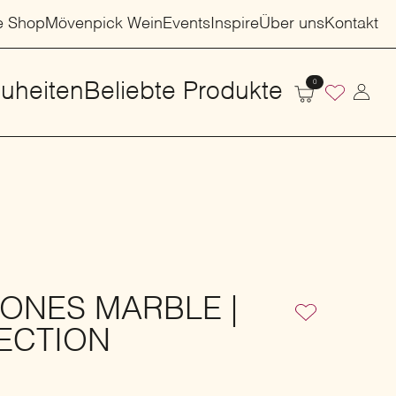
e Shop
Mövenpick Wein
Events
Inspire
Über uns
Kontakt
0
uheiten
Beliebte Produkte
ONES MARBLE |
ECTION