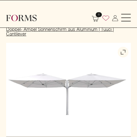
0
Start
Markisen und Sonnenschirme
Sonnenschirme
Doppel- Ampel Sonnenschirm aus Aluminium | Tuuci |
Cantilever