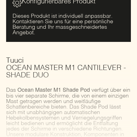
Konfigurierbares Produkt
Dieses Produkt ist individuell anpassbar.
Kontaktieren Sie uns für eine persönliche
Beratung und Ihr massgeschneidertes
Angebot.
Tuuci
OCEAN MASTER M1 CANTILEVER -
SHADE DUO
Ocean Master M1 Shade Pod
Das
verfügt über ein
bis vier separate Schirme, die von einem einzigen
Mast getragen werden und weitläufige
Schattenbereiche bieten. Das Shade Pod lässt
sich mit unabhängigen automatischen
Hebekolbensystemen und Verriegelungsgriffen
leicht bedienen und ermöglicht die Entfaltung
jedes der Schirme in verschiedene Richtungen.
Unsere modulare Konstruktion, Komponenten in