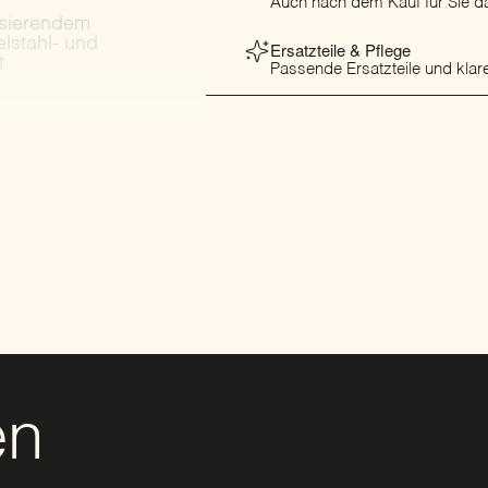
Auch nach dem Kauf für Sie da
lisierendem
lstahl- und
Ersatzteile & Pflege
t
Passende Ersatzteile und klare
en