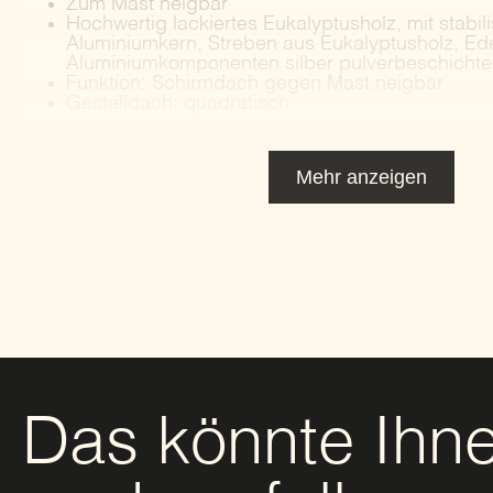
Zum Mast neigbar
Hochwertig lackiertes Eukalyptusholz, mit stabi
Aluminiumkern, Streben aus Eukalyptusholz, Ede
Aluminiumkomponenten silber pulverbeschichte
Funktion: Schirmdach gegen Mast neigbar
Gestelldach: quadratisch
Mehr anzeigen
Das könnte Ihn