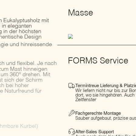
Masse
m Eukalyptusholz mit
 in eleganten
g in der höchsten
thentische Design
agie und hinreissende
FORMS Service
h und flexibel. Je nach
 zum Mast hinneigen
 um 360° drehen. Mit
t sich der Schirm
Termintreue Lieferung & Platzi
ch bei hoher
e Naturfreund für
Wir liefern nicht nur bis zur B
dort, wo sie hingehören. Auch
Zeitfenster
Fachgerechte Montage
Sauber aufgebaut, präzise ausg
ehmbare Kurbel)
After-Sales Support