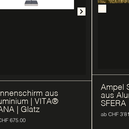
Ampel 
nnenschirm aus
aus Alu
uminium | VITA®
SFERA |
ANA | Glatz
ab
CHF
3'8
CHF
675.00