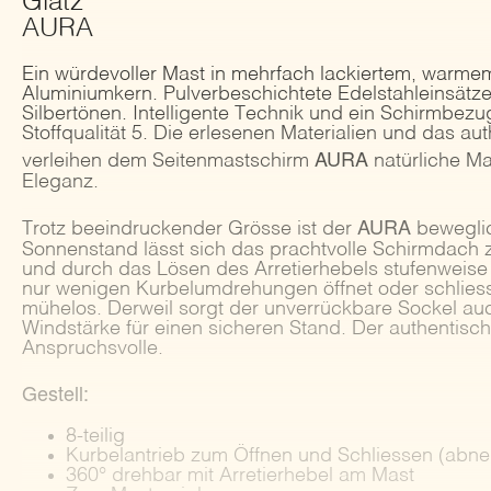
Glatz
AURA
Ein würdevoller Mast in mehrfach lackiertem, warme
Aluminiumkern. Pulverbeschichtete Edelstahleinsätze
Silbertönen. Intelligente Technik und ein Schirmbezu
Stoffqualität 5. Die erlesenen Materialien und das au
AURA
verleihen dem Seitenmastschirm
natürliche M
Eleganz.
AURA
Trotz beeindruckender Grösse ist der
beweglic
Sonnenstand lässt sich das prachtvolle Schirmdach
und durch das Lösen des Arretierhebels stufenweise
nur wenigen Kurbelumdrehungen öffnet oder schliess
mühelos. Derweil sorgt der unverrückbare Sockel au
Windstärke für einen sicheren Stand. Der authentisch
Anspruchsvolle.
Gestell:
8-teilig
Kurbelantrieb zum Öffnen und Schliessen (abn
360° drehbar mit Arretierhebel am Mast