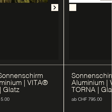
Sonnenschir
Sonnenschirm
Aluminium |
minium | VITA®
TORNA | Gla
 Glatz
ab
CHF
795.00
15.00