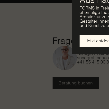
Aus ha
FORMS in Freie
ehemalige Indu
Architektur zu
Gestalter:inne
und Kunst zu ei
Fragen?
Jetzt entde
Annegret Tschu
annegret.tschu
+41 55 415 00 
Beratung buchen