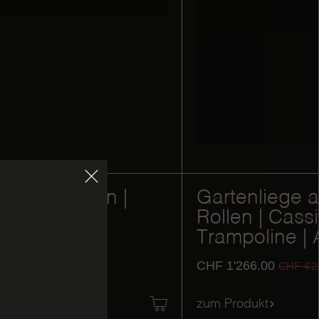
it Armlehnen |
Gartenliege a
| LC | Ab
Rollen | Cassi
om
Trampoline |
0
CHF
1'266.00
CHF
4'810.00
CHF
4'2
zum Produkt