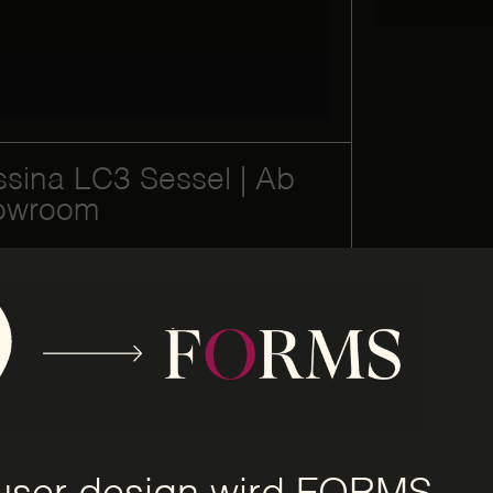
sina LC3 Sessel | Ab
owroom
4'329.00
CHF
4'810.00
Sessel m
Produkt
Cassina 
Showro
CHF
4'329.0
zum Produkt