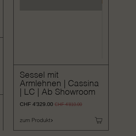
Sessel mit
Armlehnen | Cassina
| LC | Ab Showroom
CHF
4'329.00
CHF
4'810.00
zum Produkt