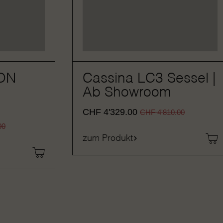
ON
Cassina LC3 Sessel |
Ab Showroom
CHF
4'329.00
CHF
4'810.00
00
zum Produkt