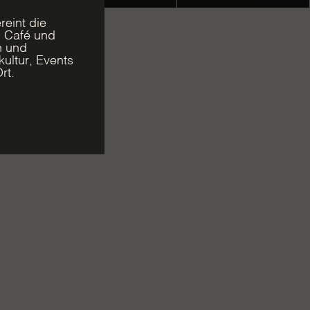
reint die
, Café und
n und
ultur, Events
rt.