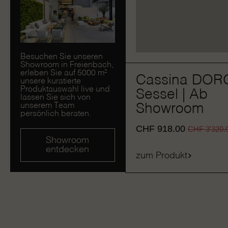
Besuchen Sie unseren
Showroom in Freienbach,
erleben Sie auf 5000 m²
Cassina DOR
unsere kuratierte
Produktauswahl live und
Sessel | Ab
lassen Sie sich von
Showroom
unserem Team
persönlich beraten.
CHF
918.00
CHF
3'320.
Showroom
entdecken
zum Produkt