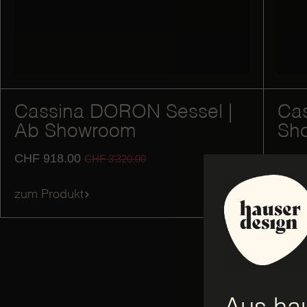
Cassina DORON Sessel |
Cas
Ab Showroom
Sh
CHF
918.00
CHF
CHF
3'320.00
zum Produkt
zum 