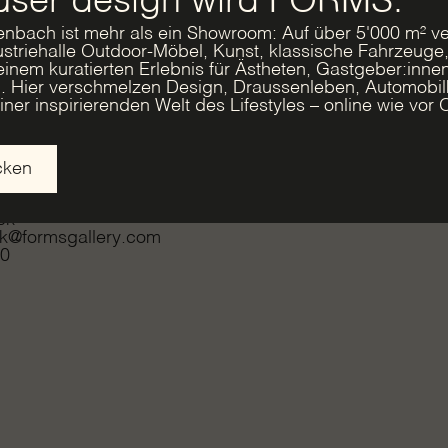
user design wird FORMS.
nbach ist mehr als ein Showroom: Auf über 5'000 m² ve
striehalle Outdoor-Möbel, Kunst, klassische Fahrzeuge
 einem kuratierten Erlebnis für Ästheten, Gastgeber:inne
n. Hier verschmelzen Design, Draussenleben, Automobilk
ner inspirierenden Welt des Lifestyles – online wie vor O
cken
ck
ck@formsgallery.com
80