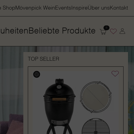
e Shop
Mövenpick Wein
Events
Inspire
Über uns
Kontakt
0
uheiten
Beliebte Produkte
TOP SELLER