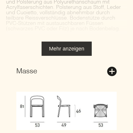
und Polsterung aus Polyurethanschaum mit
Acrylfaserschichten. Polsterung aus Stoff, Leder
und Cuoietto, vollständig abnehmbar durch
teilbare Reissverschlüsse. Bodenstütze durch
PVC-Stützen mit austauschbaren Füssen
(schwarzes PVC oder Filz) je nach Bodenbelag.
Mehr anzeigen
Masse