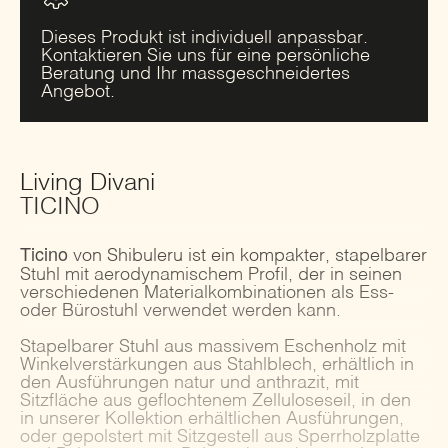
Dieses Produkt ist individuell anpassbar.
Kontaktieren Sie uns für eine persönliche
Beratung und Ihr massgeschneidertes
Angebot.
Living Divani
TICINO
Ticino
von Shibuleru ist ein kompakter, stapelbarer
Stuhl mit aerodynamischem Profil, der in seinen
verschiedenen Materialkombinationen als Ess-
oder Bürostuhl verwendet werden kann.
Stapelbarer Stuhl aus massivem Eschenholz mit
Winkelverstärkungen aus Stahlblech, erhältlich in
den Ausführungen natur und anthrazit, mit
Sitzfläche aus geflochtenem Zelluloseseil, in den
in unserer Kollektion erhältlichen Ausführungen,
oder gepolstert mit Sitzgestell aus Sperrholzplatte