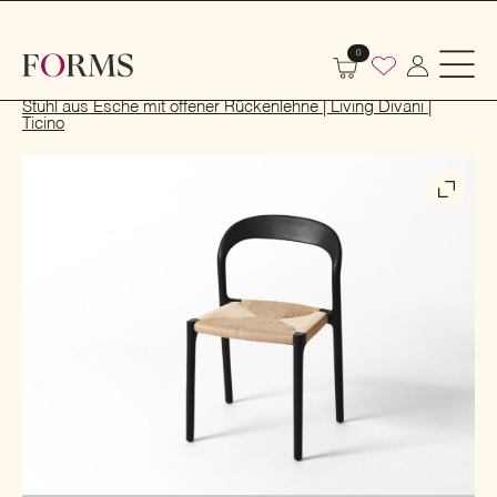
0
Start
Indoor
Tische und Stühle
Stühle
Stuhl aus Esche mit offener Rückenlehne | Living Divani |
Ticino