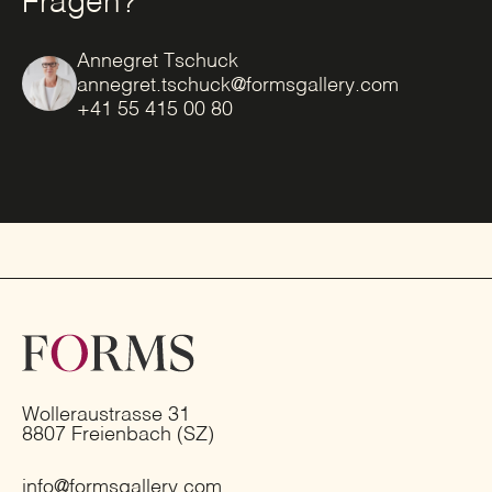
Fragen?
Annegret Tschuck
annegret.tschuck@formsgallery.com
+41 55 415 00 80
Wolleraustrasse 31
8807 Freienbach (SZ)
info@formsgallery.com