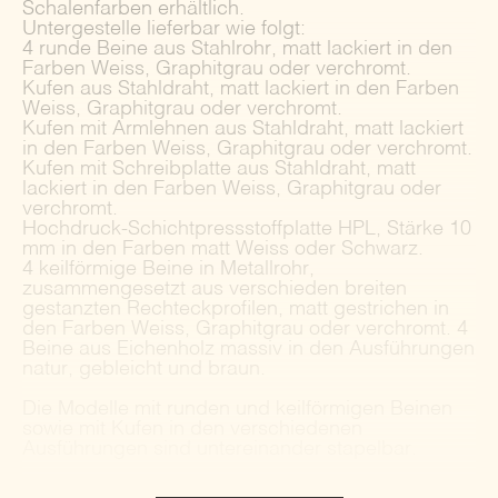
Schalenfarben erhältlich.
Untergestelle lieferbar wie folgt:
4 runde Beine aus Stahlrohr, matt lackiert in den
Farben Weiss, Graphitgrau oder verchromt.
Kufen aus Stahldraht, matt lackiert in den Farben
Weiss, Graphitgrau oder verchromt.
Kufen mit Armlehnen aus Stahldraht, matt lackiert
in den Farben Weiss, Graphitgrau oder verchromt.
Kufen mit Schreibplatte aus Stahldraht, matt
lackiert in den Farben Weiss, Graphitgrau oder
verchromt.
Hochdruck-Schichtpressstoffplatte HPL, Stärke 10
mm in den Farben matt Weiss oder Schwarz.
4 keilförmige Beine in Metallrohr,
zusammengesetzt aus verschieden breiten
gestanzten Rechteckprofilen, matt gestrichen in
den Farben Weiss, Graphitgrau oder verchromt. 4
Beine aus Eichenholz massiv in den Ausführungen
natur, gebleicht und braun.
Die Modelle mit runden und keilförmigen Beinen
sowie mit Kufen in den verschiedenen
Ausführungen sind untereinander stapelbar.