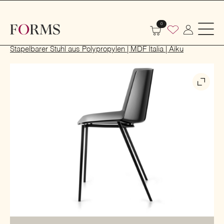
0
Start
Indoor
Tische und Stühle
Stühle
Stapelbarer Stuhl aus Polypropylen | MDF Italia | Aïku