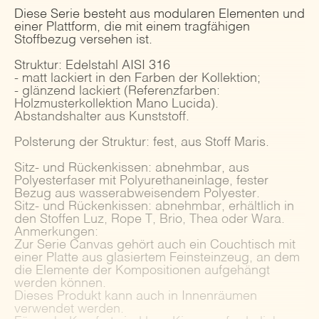
Diese Serie besteht aus modularen Elementen und
einer Plattform, die mit einem tragfähigen
Stoffbezug versehen ist.
Struktur: Edelstahl AISI 316
- matt lackiert in den Farben der Kollektion;
- glänzend lackiert (Referenzfarben:
Holzmusterkollektion Mano Lucida).
Abstandshalter aus Kunststoff.
Polsterung der Struktur: fest, aus Stoff Maris.
Sitz- und Rückenkissen: abnehmbar, aus
Polyesterfaser mit Polyurethaneinlage, fester
Bezug aus wasserabweisendem Polyester.
Sitz- und Rückenkissen: abnehmbar, erhältlich in
den Stoffen Luz, Rope T, Brio, Thea oder Wara.
Anmerkungen:
Zur Serie Canvas gehört auch ein Couchtisch mit
einer Platte aus glasiertem Feinsteinzeug, an dem
die Elemente der Kompositionen aufgehängt
werden können.
Dieses Produkt kann auch in Innenräumen
verwendet werden.