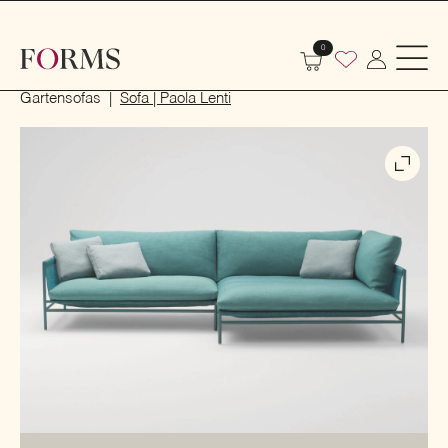
0
Start
Outdoor
Garten- und Terrassenmöbel
Gartensofas
Sofa | Paola Lenti