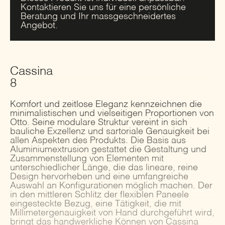
Kontaktieren Sie uns für eine persönliche
Beratung und Ihr massgeschneidertes
Angebot.
Cassina
8
Komfort und zeitlose Eleganz kennzeichnen die
minimalistischen und vielseitigen Proportionen von
Otto.‎ Seine modulare Struktur vereint in sich
bauliche Exzellenz und sartoriale Genauigkeit bei
allen Aspekten des Produkts.‎ Die Basis aus
Aluminiumextrusion gestattet die Gestaltung und
Zusammenstellung von Elementen mit
unterschiedlicher Länge, die das lineare, reine
Design hervorheben und eine umfangreiche
Auswahl an Konfigurationen möglich machen.‎ Der
in den mittleren Schlitz der flexiblen Paneele
eingesteckte Bezug, eine Tätigkeit, die mit
Millimetergenauigkeit von Hand durchgeführt wird,
bringt das handwerkliche Können von Cassina