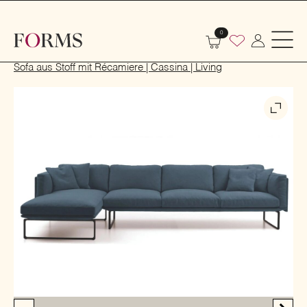
0
Start
Indoor
Sofas und Sessel
Sofas
Sofa aus Stoff mit Récamiere | Cassina | Living