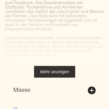
zum Ausdruck.‎ Die Dauneneinsätze von
Sitzfläche, Rückenlehne und Armlehnen
verstärken das Gefühl der Leichtigkeit und Weiche
der Formen.‎ Das Sofa wird mit besonders
minutiösen Verarbeitungen fertiggestellt und ist
auch in der Version mit Einsätzen aus
Polyesterwatte erhältlich.‎
Cassina bietet komplette, warme und behagliche
Living-Einrichtungen, in denen die innovativeren
Produkte der Exzellenz des modernen Designs an
der Seite der Ikonen der grossen Meister der
Moderne ihren Platz finden.
Mehr anzeigen
Masse