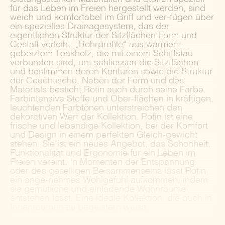
für das Leben im Freien hergestellt werden, sind
weich und komfortabel im Griff und ver-fügen über
ein spezielles Drainagesystem, das der
eigentlichen Struktur der Sitzflächen Form und
Gestalt verleiht. „Rohrprofile“ aus warmem,
gebeiztem Teakholz, die mit einem Schiffstau
verbunden sind, um-schliessen die Sitzflächen
und bestimmen deren Konturen sowie die Struktur
der Couchtische. Neben der Form und des
Materials besticht Rotin auch durch seine Farbe.
Farbintensive Stoffe und Ober-flächen in kräftigen,
leuchtenden Farbtönen unterstreichen den
dekorativen Wert der Kollektion. Rotin ist eine
frische und lebendige Kollektion, bei der Komfort
und Design in einem perfekten Gleich-gewicht
stehen. Sie ist ein neues Angebot, das Schönheit,
Funktionalität und Ergonomie für ein Leben im
Freien vereint. In Momenten der Entspannung
oder des geselligen Beisammenseins lässt Rotin
ein ange-nehmes Wohlgefühl aufkommen, indem
sie gemütliche und einladende Wohnräume
entstehen lässt. Eine ideale Kollektion, die auch in
Innenräumen zu begeistern weiss.