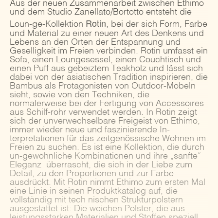
Aus der neuen Zusammenarbeit zwischen Ethimo
und dem Studio Zanellato/Bortotto entsteht die
Rotin
Loun-ge-Kollektion
, bei der sich Form, Farbe
und Material zu einer neuen Art des Denkens und
Lebens an den Orten der Entspannung und
Geselligkeit im Freien verbinden. Rotin umfasst ein
Sofa, einen Loungesessel, einen Couchtisch und
einen Puff aus gebeiztem Teakholz und lässt sich
dabei von der asiatischen Tradition inspirieren, die
Bambus als Protagonisten von Outdoor-Möbeln
sieht, sowie von den Techniken, die
normalerweise bei der Fertigung von Accessoires
aus Schilf-rohr verwendet werden. In Rotin zeigt
sich der unverwechselbare Freigeist von Ethimo,
immer wieder neue und faszinierende In-
terpretationen für das zeitgenössische Wohnen im
Freien zu suchen. Es ist eine Kollektion, die durch
un-gewöhnliche Kombinationen und ihre „sanfte“
Eleganz überrascht, die sich in der Liebe zum
Detail, zu den Proportionen und zur Farbe
ausdrückt. Mit Rotin nimmt Ethimo zum ersten Mal
eine Linie in seinen Produktkatalog auf, die
vollständig mit tech nischen Strukturpolstern
ausgestattet ist: Die weichen Polster, die aus
leistungsstarken Materialien und Stoffen speziell