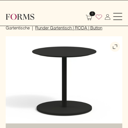
0
Start
Outdoor
Garten- und Terrassenmöbel
Gartentische
Runder Gartentisch | RODA | Button