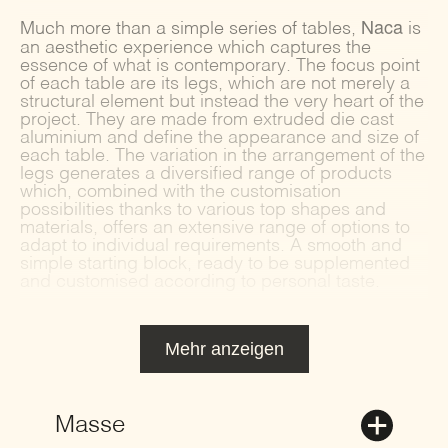
Naca
Much more than a simple series of tables,
is
an aesthetic experience which captures the
essence of what is contemporary. The focus point
of each table are its legs, which are not merely a
structural element but instead the very heart of the
project. They are made from extruded die cast
aluminium and deﬁne the appearance and size of
each table. The variation in the arrangement of the
legs generates a diversiﬁed range of products
which, combined with the customisation
possibilities thanks to various top shapes and
materials, offers an extensive range of options to
adapt to individual requirements. A smooth and
simple starting block, ready to be supplemented
and customised according to personal taste.
Mehr anzeigen
Masse