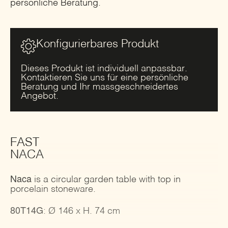
persönliche Beratung.
Konfigurierbares Produkt
Dieses Produkt ist individuell anpassbar.
Kontaktieren Sie uns für eine persönliche
Beratung und Ihr massgeschneidertes
Angebot.
FAST
NACA
Naca
is a circular garden table with top in
porcelain stoneware.
80T14G
: Ø 146 x H. 74 cm