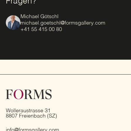
Fragen?
Michael Götschl
michael.goetschl@formsgallery.com
+41 55 415 00 80
Wolleraustrasse 31
8807 Freienbach (SZ)
info@formsgallery.com