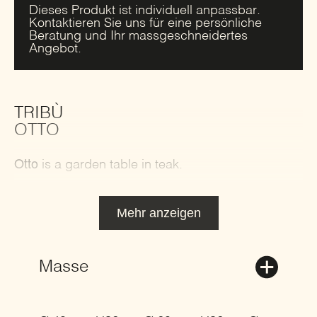
Dieses Produkt ist individuell anpassbar.
Kontaktieren Sie uns für eine persönliche
Beratung und Ihr massgeschneidertes
Angebot.
TRIBÙ
OTTO
Otto
is a garden table in teak.
Mehr anzeigen
Masse