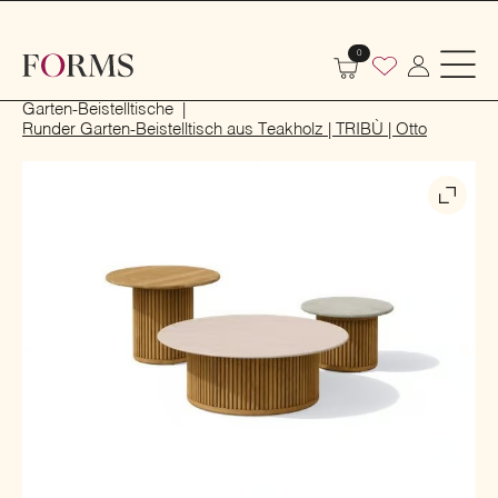
0
Start
Outdoor
Garten- und Terrassenmöbel
Garten-Beistelltische
Runder Garten-Beistelltisch aus Teakholz | TRIBÙ | Otto