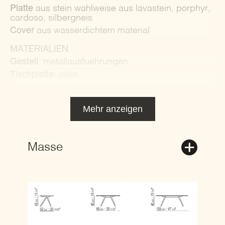
Platte
aus stein wahlweise aus lavastein, porphyr,
cardoso, silbergneis
Cover
aus wasserdichtem material
MATERIALIEN
Gestell
: metallausfuehrungen
Tischplatte:
stein
Mehr anzeigen
Masse