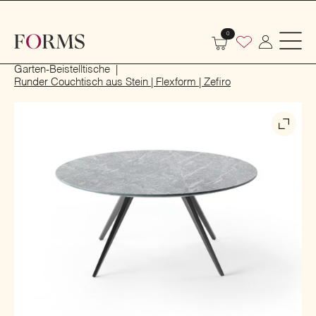
0
Start
Outdoor
Garten- und Terrassenmöbel
Garten-Beistelltische
Runder Couchtisch aus Stein | Flexform | Zefiro