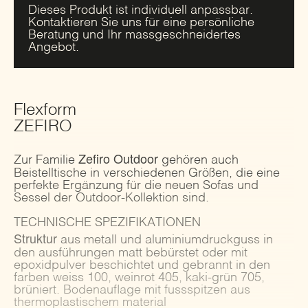
Dieses Produkt ist individuell anpassbar.
Kontaktieren Sie uns für eine persönliche
Beratung und Ihr massgeschneidertes
Angebot.
Flexform
ZEFIRO
Zefiro Outdoor
Zur Familie
gehören auch
Beistelltische in verschiedenen Größen, die eine
perfekte Ergänzung für die neuen Sofas und
Sessel der Outdoor-Kollektion sind.
TECHNISCHE SPEZIFIKATIONEN
Struktur
aus metall und aluminiumdruckguss in
den ausführungen matt bebürstet oder mit
epoxidpulver beschichtet und gebrannt in den
farben weiss 100, weinrot 405, kaki-grün 705,
brüniert. Bodenauflage mit fussspitzen aus
thermoplastischem material