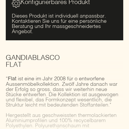
Konfigurierbares Produkt
Dieses Produkt ist individuell anpassbar.
Kontaktieren Sie uns für eine persönliche
Beratung und Ihr massgeschneidertes
Angebot.
GANDIABLASCO
FLAT
Flat
“
ist eine im Jahr 2008 für o entworfene
Aussenmöbelkollektion. Zwölf Jahre danach war
der Erfolg so gross, dass wir weiterhin neue
Stücke entwerfen. Die Kollektion ist ausgewogen
und flexibel, das Formkonzept wesentlich, die
Struktur leicht mit bedeutenden Stoffanteilen."
Hergestellt aus geschweissten thermolackierten
Aluminiumprofilen und 100% recycelbarem
Polyethylen. Polyurethanschaum mit