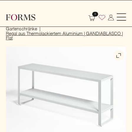
0
Start
Outdoor
Garten- und Terrassenmöbel
Gartenschränke
Regal aus Thermolackiertem Aluminium | GANDIABLASCO |
Flat