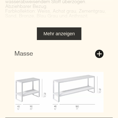
wasserabweisendem Stoff überzogen.
Abziehbarer Bezug.
Farbkollektion: Weiss, Achat grau, Zementgrau,
Sand, Bronze, Blau Grau und Anthrazit.
Mehr anzeigen
Masse