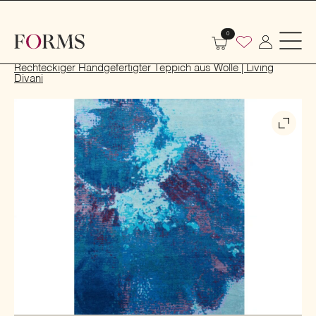
0
Start
Dekoration
Textilien und Teppiche
Teppiche
Rechteckiger Handgefertigter Teppich aus Wolle | Living
Divani