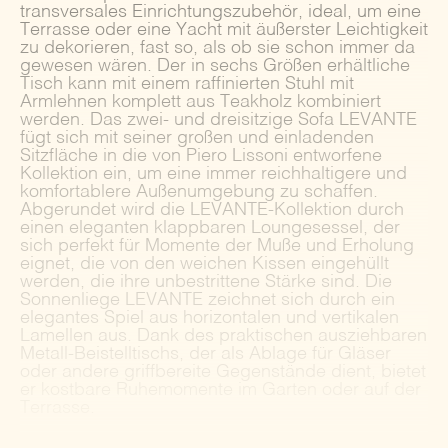
transversales Einrichtungszubehör, ideal, um eine
Terrasse oder eine Yacht mit äußerster Leichtigkeit
zu dekorieren, fast so, als ob sie schon immer da
gewesen wären. Der in sechs Größen erhältliche
Tisch kann mit einem raffinierten Stuhl mit
Armlehnen komplett aus Teakholz kombiniert
werden. Das zwei- und dreisitzige Sofa LEVANTE
fügt sich mit seiner großen und einladenden
Sitzfläche in die von Piero Lissoni entworfene
Kollektion ein, um eine immer reichhaltigere und
komfortablere Außenumgebung zu schaffen.
Abgerundet wird die LEVANTE-Kollektion durch
einen eleganten klappbaren Loungesessel, der
sich perfekt für Momente der Muße und Erholung
eignet, die von den weichen Kissen eingehüllt
werden, die ihre unbestrittene Stärke sind. Die
Sonnenliege LEVANTE zeichnet sich durch ein
elegantes Spiel aus horizontalen und vertikalen
Lamellen aus. Dank des praktischen ausziehbaren
Metall-Beistelltischs, der als Ablage für Gläser
oder andere griffbereite Gegenstände dient, bietet
er kostbare Ruhemomente im Garten oder auf der
Terrasse.