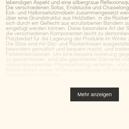
lebendigen Aspekt und eine silbergraue Reflexionsqual
Die verschiedenen Sofas, Endstücke und Chaiselong
Eck- und Halbinselsitzmöbeln zusammengesetzt werd
über eine Grundstruktur aus Holzlatten, in die Rücke
sich durch ein Geflecht aus ecrufarbenen Bändern au
eingefügt werden können. Diese besondere Art der St
die verschiedenen Komponenten leicht zu demontier
Platzbedarf für die Lagerung der Produkte im Winter 
Die Sitze sind mit Sitz- und Rückenkissen ausgestatte
besonders gemütlich und bequem macht, und bieten
Farbkombinationen. Um eine bessere Isolierung gege
zu gewährleisten, sind alle gepolsterten Elemente mi
wasserabweisenden Polyesterbezug versehen, und die
Beständigkeit gegen Witterungseinflüsse, UV-Strahle
Meeresgischt zertifiziert.
Mehr anzeigen