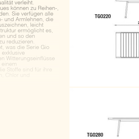
ität verleiht.
ues können zu Reihen-,
en. Sie verfügen alle
n- und Armlehnen, die
szeichnen, leicht
ruktur ermöglicht es,
en und so den
zu reduzieren.
t, was die Serie Gio
 exklusive
n Witterungseinflüsse
t einem
 Stoffe sind für ihre
n, Chlor und