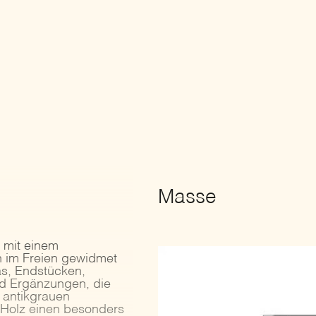
Masse
e mit einem
n im Freien gewidmet
as, Endstücken,
nd Ergänzungen, die
n antikgrauen
 Holz einen besonders