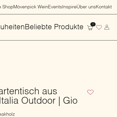
e Shop
Mövenpick Wein
Events
Inspire
Über uns
Kontakt
0
uheiten
Beliebte Produkte
rtentisch aus
talia Outdoor | Gio
eakholz