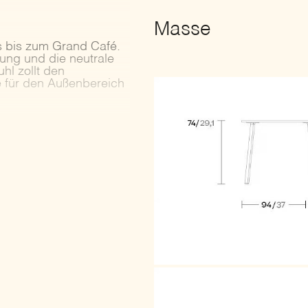
Masse
us bis zum Grand Café.
bung und die neutrale
l zollt den
e für den Außenbereich