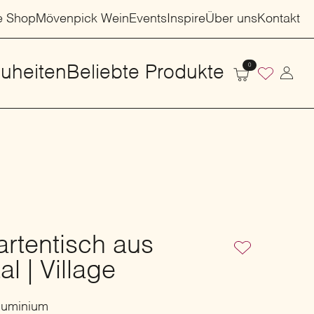
e Shop
Mövenpick Wein
Events
Inspire
Über uns
Kontakt
0
uheiten
Beliebte Produkte
rtentisch aus
l | Village
luminium