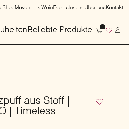
e Shop
Mövenpick Wein
Events
Inspire
Über uns
Kontakt
0
uheiten
Beliebte Produkte
puff aus Stoff |
| Timeless