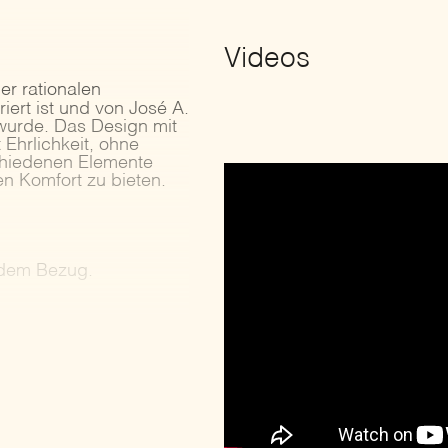
Videos
er rationalen
iert ist und von José A.
wurde. Das Design mit
Ehrlichkeit, ohne
schiedenen Elemente
n Komfort zu bieten.
ndem Bezug.