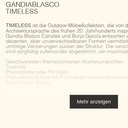
GANDIABLASCO
TIMELESS
TIMELESS
ist die Outdoor-Möbelkollektion, die von d
Architektursprache des frühen 20. Jahrhunderts inspir
Gandía-Blasco Canales und Borja García entworfen 
dezenten, aber unverwechselbaren Formen vermittelt 
unnötige Verzierungen ausser der Struktur. Die ver
sind sorgfältig aufeinander abgestimmt, um maximale
Geschweissten thermolackierten Aluminiumprofilen.
Teakholz.
Phenolplatte oder Porzellan
Polyurethan-Schaumstoff mit einem wasserabweise
Abziehbarer Bezug.
Mehr anzeigen