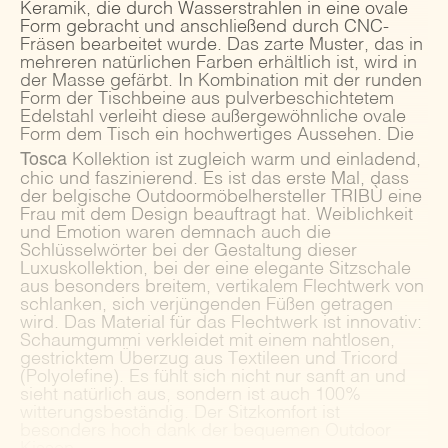
Keramik, die durch Wasserstrahlen in eine ovale
Form gebracht und anschließend durch CNC-
Fräsen bearbeitet wurde. Das zarte Muster, das in
mehreren natürlichen Farben erhältlich ist, wird in
der Masse gefärbt. In Kombination mit der runden
Form der Tischbeine aus pulverbeschichtetem
Edelstahl verleiht diese außergewöhnliche ovale
Form dem Tisch ein hochwertiges Aussehen. Die
Tosca
Kollektion ist zugleich warm und einladend,
chic und faszinierend. Es ist das erste Mal, dass
der belgische Outdoormöbelhersteller TRIBÙ eine
Frau mit dem Design beauftragt hat. Weiblichkeit
und Emotion waren demnach auch die
Schlüsselwörter bei der Gestaltung dieser
Luxuskollektion, bei der eine elegante Sitzschale
aus besonders breitem, vertikalem Flechtwerk von
schlanken, sich verjüngenden Füßen getragen
wird. Das Material für das Flechtwerk ist innovativ:
Schaumgummi verkleidet mit einem nahtlosen,
gestricktem Überzug aus Textileen und Tricord
(Polyolefine). Es fühlt sich nicht nur sanft an und
sieht natürlich aus, sondern ist auch 100%
witterungsbeständig. Der Sitzkomfort ist
besonders hoch dank der bequemen Outdoor