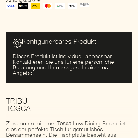
Zahlungsoptionen:
TRIBÙ
|
Tosca
Menge
Konfigurierbares Produkt
Dieses Produkt ist individuell anpassbar.
Kontaktieren Sie uns für eine persönliche
Beratung und Ihr massgeschneidertes
Angebot.
TRIBÙ
TOSCA
Tosca
Zusammen mit dem
Low Dining Sessel ist
dies der perfekte Tisch für gemütliches
Beisammensein. Die Tischplatte besteht aus