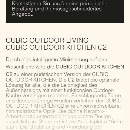
Kontaktieren Sie uns für eine persönliche
Beratung und Ihr massgeschneidertes
Angebot.
CUBIC OUTDOOR LIVING
CUBIC OUTDOOR KITCHEN C2
Durch eine intelligente Minimierung auf das
CUBIC OUTDOOR KITCHEN
Wesentliche wird die
C2
zu einer puristischen Version der CUBIC
OUTDOOR KITCHEN. Die C2 bietet die optimale
Lösung für alle, die die Leichtigkeit des
Außenbereichs mit einer funktionalen Outdoor-
Küche vereinigen möchten. Einschlagende Türen
und flächenbündige Fronten verleihen der CUBIC
OUTDOOR KITCHEN C2 eine unverwechselbare,
minimalistische Optik. Die dünne Keramik-
Arbeitsplatte unterstreicht das leichte Design
zusätzlich, im Standard ist die Arbeitsplatte 16mm
stark. Die Gestaltung und Anordnung der