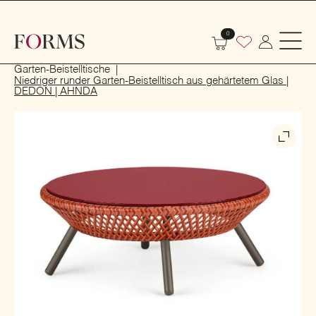
0
Start
Outdoor
Garten- und Terrassenmöbel
Garten-Beistelltische
Niedriger runder Garten-Beistelltisch aus gehärtetem Glas |
DEDON | AHNDA