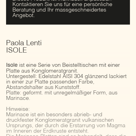
Kontaktieren Sie uns für eine persönliche
Beratung und Ihr massgeschneidertes
Angebot.
Paola Lenti
ISOLE
Isole
ist eine Serie von Beistelltischen mit einer
Platte aus Konglomeratgranit.
Untergestell: Edelstahl AISI 304 glänzend lackiert
in einer zur Platte passenden Farbe,
Abstandshalter aus Kunststoff.
Platte: geformt. mit unregelmäßiger Form, aus
Marinace.
Hinweise:
Marinace ist ein besonders abrieb- und
druckfester Konglomeratgranit vulkanischen
Ursprungs, der durch die Erstarrung von Magma
im Inneren der Erdkruste entsteht.