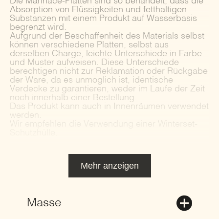
Die Marinace-Platten sind so behandelt, dass die
Absorption von Flüssigkeiten und fetthaltigen
Substanzen mit einem Produkt auf Wasserbasis
begrenzt wird.
Aufgrund der Beschaffenheit des Materials selbst
können verschiedene Platten, selbst aus
derselben Charge, leichte Unterschiede in Farbe
und Muster aufweisen. Diese Unterschiede
berechtigen nicht zur Reklamation oder Rückgabe
der Ware, da es unmöglich ist, identische
Verdecke zu garantieren, weder im Laufe der Zeit
noch innerhalb einer Bestellung.
Das Produkt kann auch in Innenräumen verwendet
werden.
Wir empfehlen die Verwendung einer Winterset-
Schutzhülle.
Mehr anzeigen
Masse