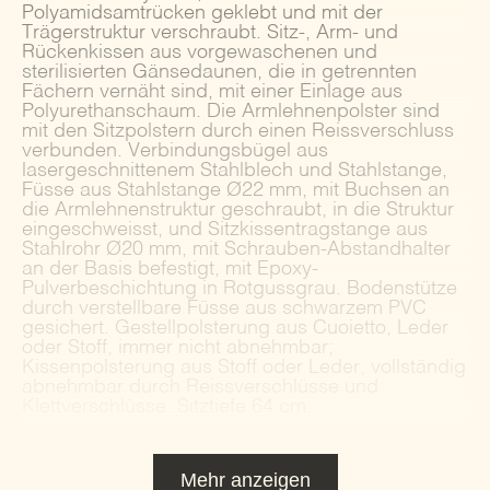
Polyamidsamtrücken geklebt und mit der
Trägerstruktur verschraubt. Sitz-, Arm- und
Rückenkissen aus vorgewaschenen und
sterilisierten Gänsedaunen, die in getrennten
Fächern vernäht sind, mit einer Einlage aus
Polyurethanschaum. Die Armlehnenpolster sind
mit den Sitzpolstern durch einen Reissverschluss
verbunden. Verbindungsbügel aus
lasergeschnittenem Stahlblech und Stahlstange,
Füsse aus Stahlstange Ø22 mm, mit Buchsen an
die Armlehnenstruktur geschraubt, in die Struktur
eingeschweisst, und Sitzkissentragstange aus
Stahlrohr Ø20 mm, mit Schrauben-Abstandhalter
an der Basis befestigt, mit Epoxy-
Pulverbeschichtung in Rotgussgrau. Bodenstütze
durch verstellbare Füsse aus schwarzem PVC
gesichert. Gestellpolsterung aus Cuoietto, Leder
oder Stoff, immer nicht abnehmbar;
Kissenpolsterung aus Stoff oder Leder, vollständig
abnehmbar durch Reissverschlüsse und
Klettverschlüsse. Sitztiefe 64 cm.
Mehr anzeigen