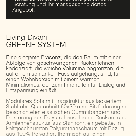
Beratung und Ihr massgeschneidertes
Angebot.
Living Divani
GREENE SYSTEM
Eine elegante Präsenz, die den Raum mit einer
Abfolge von geschwungenen Rückenlehnen
kadenziert, die weiche Volumina begrenzen, die
auf einem schlanken Fuss aufgehängt sind, für
einen Wohnbereich mit einem warmen
Minimalismus, der zum Innehalten für Dialog und
Entspannung einlädt.
Modulares Sofa mit Tragstruktur aus lackiertem
Stahlrohr, Querschnitt 60x30 mm, Sitzfederung mit
beschichteten elastischen Gummibändern und
Polsterung aus Polyurethanschaum. Rücken- und
Armlehnenstruktur aus Stahlrohr, eingebettet in
kaltgeschäumten Polyurethanschaum mit Bezug
aus 100% Polyäther, thermisch auf einen