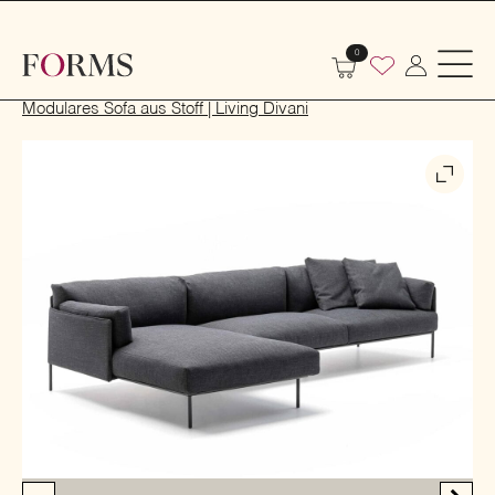
0
Start
Indoor
Sofas und Sessel
Sofas
Modulares Sofa aus Stoff | Living Divani