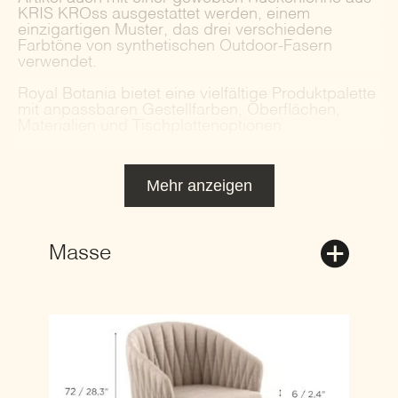
KRIS KROss ausgestattet werden, einem
einzigartigen Muster, das drei verschiedene
Farbtöne von synthetischen Outdoor-Fasern
verwendet.
Royal Botania bietet eine vielfältige Produktpalette
mit anpassbaren Gestellfarben, Oberflächen,
Materialien und Tischplattenoptionen.
Mehr anzeigen
Masse