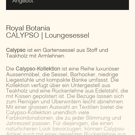
Angebot.
Royal Botania
CALYPSO | Loungesessel
Calypso
ist ein Gartensessel aus Stoff und
Teakholz mit Armlehnen.
Calypso-Kollektion
Die
ist eine Reihe luxuriöser
Aussenmöbel, die Sessel, Barhocker, niedrige
Liegestühle und kompakte Bänke umfasst. Die
Kollektion verfügt über ein Untergestell aus
Teakholz und eine Rückenlehne aus Edelstahl, die
mit Kissen gepolstert ist. Die Bezüge lassen sich
zum Reinigen und Überwintern leicht abnehmen.
Mit einer grossen Auswahl an Textilien bietet die
Calypso-Kollektion unendlich viele
Farbkombinationen, die zu jeder Stimmung und
Jahreszeit passen. Für diejenigen, die einen
natürlicheren Look bevorzugen, können Calypso-
Artikel auch mit einer gewebten Rückenlehne aus