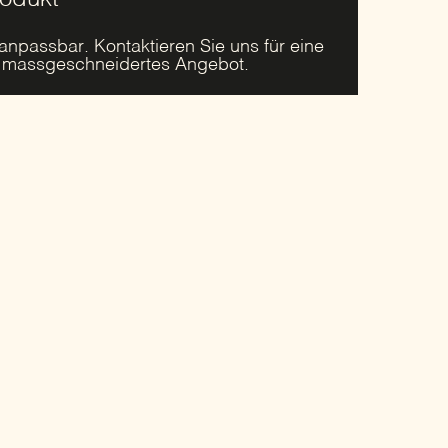
rodukt
 anpassbar. Kontaktieren Sie uns für eine
r massgeschneidertes Angebot.