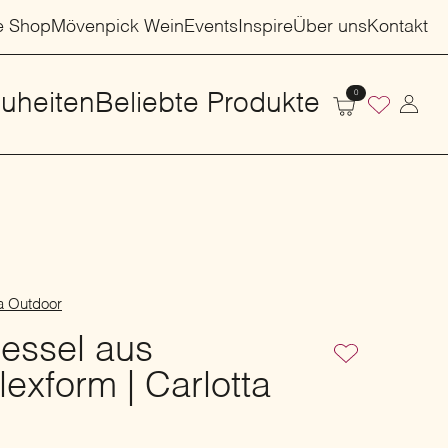
e Shop
Mövenpick Wein
Events
Inspire
Über uns
Kontakt
0
uheiten
Beliebte Produkte
ta Outdoor
essel aus
lexform | Carlotta