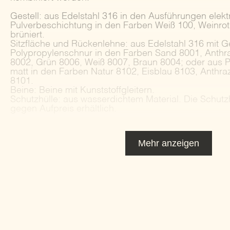
Gestell: aus Edelstahl 316 in den Ausführungen elektr
Pulverbeschichtung in den Farben Weiß 100, Weinrot
brüniert.
Sitzfläche und Rückenlehne: aus Edelstahl 316 mit G
Polypropylenschnur in den Farben Sand 8001, Anthr
8002, Grün 8006, Weiß 8007, Braun 8004; oder aus 
matt in den Farben Natur 8102, Eisblau 8103, Anthraz
8101.
Beine: Beine mit Kunststoffgleitern.
Schutzhülle: aus wasserdichtem Material. Die Schutzh
gegen Aufpreis erhältlich.
Mehr anzeigen