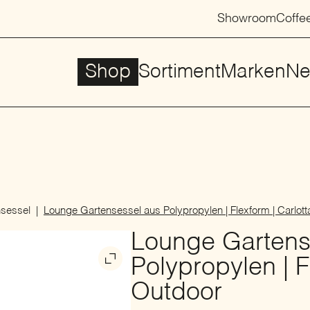
Showroom
Coffe
Shop
Sortiment
Marken
Ne
sessel
Lounge Gartensessel aus Polypropylen | Flexform | Carlot
Lounge Gartens
Polypropylen | F
Outdoor