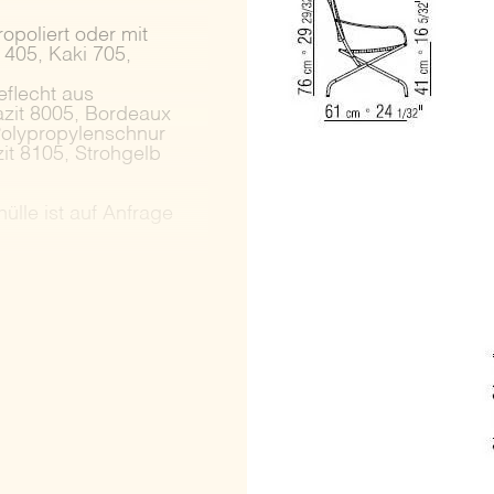
opoliert oder mit
 405, Kaki 705,
eflecht aus
azit 8005, Bordeaux
Polypropylenschnur
it 8105, Strohgelb
ülle ist auf Anfrage